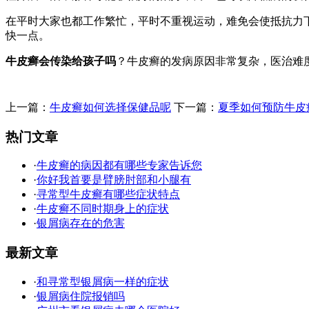
在平时大家也都工作繁忙，平时不重视运动，难免会使抵抗力
快一点。
牛皮癣会传染给孩子吗
？牛皮癣的发病原因非常复杂，医治难
上一篇：
牛皮癣如何选择保健品呢
下一篇：
夏季如何预防牛皮
热门文章
·
牛皮癣的病因都有哪些专家告诉您
·
你好我首要是臂膀肘部和小腿有
·
寻常型牛皮癣有哪些症状特点
·
牛皮癣不同时期身上的症状
·
银屑病存在的危害
最新文章
·
和寻常型银屑病一样的症状
·
银屑病住院报销吗