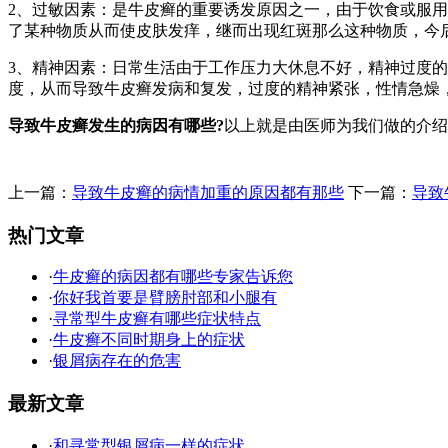
2、过敏因素：是牛皮癣的重要诱发原因之一，由于饮食或服
了某种物质从而使皮肤发痒，继而出现红斑那么这种物质，今
3、精神因素：日常生活由于工作压力大休息不好，精神过度
度，从而导致牛皮癣发病和复发，过度的精神紧张，性情急燥
导致牛皮癣发生的病因有哪些?
以上就是由医师为我们做的介绍
上一篇：
导致牛皮癣的病情加重的原因都有那些
下一篇：
导致
热门文章
·
牛皮癣的病因都有哪些专家告诉您
·
你好我首要是臂膀肘部和小腿有
·
寻常型牛皮癣有哪些症状特点
·
牛皮癣不同时期身上的症状
·
银屑病存在的危害
最新文章
·
和寻常型银屑病一样的症状